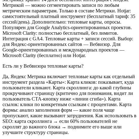
Метрикой — можно сегментировать записи по любым
метрическим параметрам. Только в составе Метрики. Hotjar:
самостоятельный платный инструмент (бесплатный тариф: 35
сессий/день). Дополнительно: тепловые карты, опросы.
Популярен для Google Analytics-ориентированных проектов.
Microsoft Clarity: полностью бесплатный, без лимитов.
Интеграция с GA4. Тепловые карты + записи сессий. Выбор:
для Яндекс-ориентированных сайтов — Вебвизор. Для
Google-ориентированных и международных проектов —
Microsoft Clarity (бесплатно) или Hotjar.
Есть ли у Вебвизора тепловые карты?
Да, Яндекс Метрика включает тепловые карты как отдельный
инструмент раздела «Карты»: Карта кликов: показывает, куда
пользователи кликают. Карта скроллинга: до какой глубины
прокручивают страницу (критично для понимания, видит ли
пользователь CTA-кнопку ниже «линии сгиба»). Карта
ссылок: клики по конкретным ссылкам с процентами. Карта
формы: анализ заполнения форм — какие поля чаще
пропускают, какие вызывают затруднения. Как использовать в
SEO: карта скроллинга → если 60% пользователей не
скроллят до важного блока → поднимите его выше или
улучшите структуру страницы.