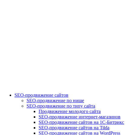
SEO-продвижение сайтов
SEO-продвижение по нише
SEO-продвижение по типу сайта
Продвижение молодого сайта
SEO-продвижение интернет-магазинов
SEO-продвижение сайтов на 1С-Битрикс
SEO-продвижение сайтов на Tilda
SEO-продвижение сайтов на WordPress