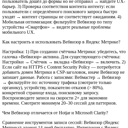
пользователь дошёл до формы но не отправил → найдите UX-
барьер. 3) Проверка соответствия контента интенту: если
пользователи с определённого поискового запроса быстро
уходят → контент страницы не соответствует ожиданиям. 4)
Мобильная оптимизация: фильтруйте Вебвизор по типу
устройства «Смартфон» → видите реальные проблемы
мобильного UX.
Как настроить и использовать Вебвизор в Яндекс Метрике?
Настройка: 1) При создании счётчика Метрики: убедитесь, что
галочка «Вебвизор» активна. Для существующего счётчика:
Настройки → Счётчик → вкладка «Вебвизор» → включить. 2)
Если сайт на HTTPS с Content Security Policy — потребуется
добавить домен Метрики в CSP-заголовок, иначе Вебвизор не
запишет данные. Работа с записями: Вебмастер → Вебвизор
→ фильтруйте по: источнику трафика (смотрите только
органику), устройству, показателю отказов (> 80%),
конкретной странице входа, поисковому запросу.
Воспроизводите записи на скорости 2× для экономии
времени. Смотрите минимум 20–30 сессий для паттернов.
Чем Вебвизор отличается от Hotjar и Microsoft Clarity?
Сравнение инструментов записи сессий: Вебвизор (Яндекс
Метрика): хранит 14 дней бесплатно. Интеграция с Яндекс