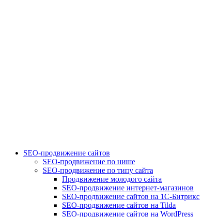
SEO-продвижение сайтов
SEO-продвижение по нише
SEO-продвижение по типу сайта
Продвижение молодого сайта
SEO-продвижение интернет-магазинов
SEO-продвижение сайтов на 1С-Битрикс
SEO-продвижение сайтов на Tilda
SEO-продвижение сайтов на WordPress