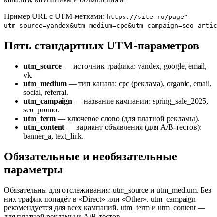
Пример URL с UTM-метками:
https://site.ru/page?
utm_source=yandex&utm_medium=cpc&utm_campaign=seo_artic
Пять стандартных UTM-параметров
utm_source
— источник трафика: yandex, google, email,
vk.
utm_medium
— тип канала: cpc (реклама), organic, email,
social, referral.
utm_campaign
— название кампании: spring_sale_2025,
seo_promo.
utm_term
— ключевое слово (для платной рекламы).
utm_content
— вариант объявления (для A/B-тестов):
banner_a, text_link.
Обязательные и необязательные
параметры
Обязательны для отслеживания: utm_source и utm_medium. Без
них трафик попадёт в «Direct» или «Other». utm_campaign
рекомендуется для всех кампаний. utm_term и utm_content —
для платной рекламы и A/B-тестов.