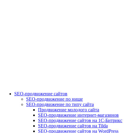
SEO-продвижение сайтов
SEO-продвижение по нише
SEO-продвижение по типу сайта
Продвижение молодого сайта
SEO-продвижение интернет-магазинов
SEO-продвижение сайтов на 1С-Битрикс
SEO-продвижение сайтов на Tilda
SEO-продвижение сайтов на WordPress