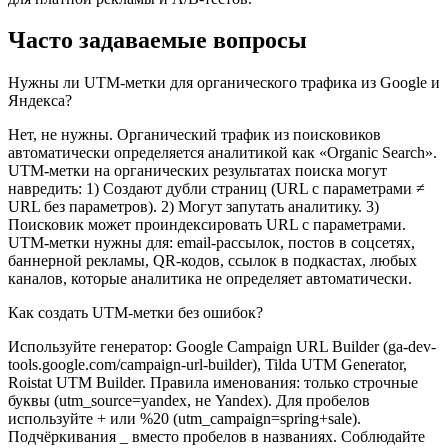
Часто задаваемые вопросы
Нужны ли UTM-метки для органического трафика из Google и
Яндекса?
Нет, не нужны. Органический трафик из поисковиков
автоматически определяется аналитикой как «Organic Search».
UTM-метки на органических результатах поиска могут
навредить: 1) Создают дубли страниц (URL с параметрами ≠
URL без параметров). 2) Могут запутать аналитику. 3)
Поисковик может проиндексировать URL с параметрами.
UTM-метки нужны для: email-рассылок, постов в соцсетях,
баннерной рекламы, QR-кодов, ссылок в подкастах, любых
каналов, которые аналитика не определяет автоматически.
Как создать UTM-метки без ошибок?
Используйте генератор: Google Campaign URL Builder (ga-dev-
tools.google.com/campaign-url-builder), Tilda UTM Generator,
Roistat UTM Builder. Правила именования: только строчные
буквы (utm_source=yandex, не Yandex). Для пробелов
используйте + или %20 (utm_campaign=spring+sale).
Подчёркивания _ вместо пробелов в названиях. Соблюдайте