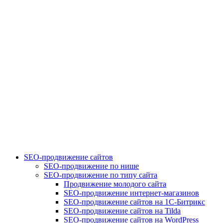
SEO-продвижение сайтов
SEO-продвижение по нише
SEO-продвижение по типу сайта
Продвижение молодого сайта
SEO-продвижение интернет-магазинов
SEO-продвижение сайтов на 1С-Битрикс
SEO-продвижение сайтов на Tilda
SEO-продвижение сайтов на WordPress