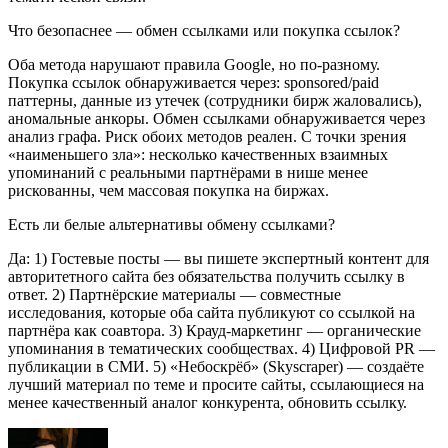
Что безопаснее — обмен ссылками или покупка ссылок?
Оба метода нарушают правила Google, но по-разному.
Покупка ссылок обнаруживается через: sponsored/paid
паттерны, данные из утечек (сотрудники бирж жаловались),
аномальные анкоры. Обмен ссылками обнаруживается через
анализ графа. Риск обоих методов реален. С точки зрения
«наименьшего зла»: несколько качественных взаимных
упоминаний с реальными партнёрами в нише менее
рискованны, чем массовая покупка на биржах.
Есть ли белые альтернативы обмену ссылками?
Да: 1) Гостевые посты — вы пишете экспертный контент для
авторитетного сайта без обязательства получить ссылку в
ответ. 2) Партнёрские материалы — совместные
исследования, которые оба сайта публикуют со ссылкой на
партнёра как соавтора. 3) Крауд-маркетинг — органические
упоминания в тематических сообществах. 4) Цифровой PR —
публикации в СМИ. 5) «Небоскрёб» (Skyscraper) — создаёте
лучший материал по теме и просите сайты, ссылающиеся на
менее качественный аналог конкурента, обновить ссылку.