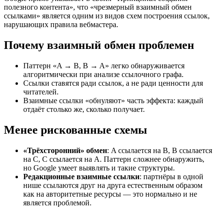
полезного контента», что «чрезмерный взаимный обмен
ссылками» является одним из видов схем построения ссылок,
нарушающих правила вебмастера.
Почему взаимный обмен проблемен
Паттерн «A → B, B → A» легко обнаруживается
алгоритмически при анализе ссылочного графа.
Ссылки ставятся ради ссылок, а не ради ценности для
читателей.
Взаимные ссылки «обнуляют» часть эффекта: каждый
отдаёт столько же, сколько получает.
Менее рискованные схемы
«Трёхсторонний» обмен
: A ссылается на B, B ссылается
на C, C ссылается на A. Паттерн сложнее обнаружить,
но Google умеет выявлять и такие структуры.
Редакционные взаимные ссылки
: партнёры в одной
нише ссылаются друг на друга естественным образом
как на авторитетные ресурсы — это нормально и не
является проблемой.