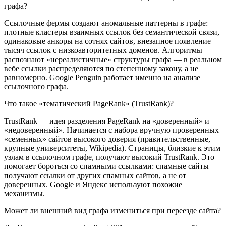
графа?
Ссылочные фермы создают аномальные паттерны в графе:
плотные кластеры взаимных ссылок без семантической связи,
одинаковые анкоры на сотнях сайтов, внезапное появление
тысяч ссылок с низкоавторитетных доменов. Алгоритмы
распознают «нереалистичные» структуры графа — в реальном
вебе ссылки распределяются по степенному закону, а не
равномерно. Google Penguin работает именно на анализе
ссылочного графа.
Что такое «тематический PageRank» (TrustRank)?
TrustRank — идея разделения PageRank на «доверенный» и
«недоверенный». Начинается с набора вручную проверенных
«семенных» сайтов высокого доверия (правительственные,
крупные университеты, Wikipedia). Страницы, близкие к этим
узлам в ссылочном графе, получают высокий TrustRank. Это
помогает бороться со спамными ссылками: спамные сайты
получают ссылки от других спамных сайтов, а не от
доверенных. Google и Яндекс используют похожие
механизмы.
Может ли внешний вид графа измениться при переезде сайта?