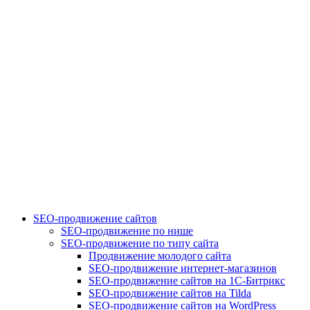
SEO-продвижение сайтов
SEO-продвижение по нише
SEO-продвижение по типу сайта
Продвижение молодого сайта
SEO-продвижение интернет-магазинов
SEO-продвижение сайтов на 1С-Битрикс
SEO-продвижение сайтов на Tilda
SEO-продвижение сайтов на WordPress