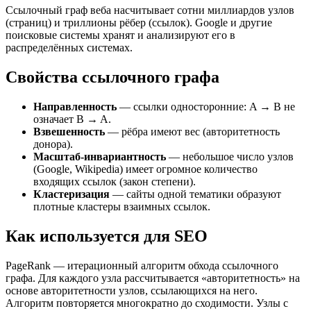
Ссылочный граф веба насчитывает сотни миллиардов узлов
(страниц) и триллионы рёбер (ссылок). Google и другие
поисковые системы хранят и анализируют его в
распределённых системах.
Свойства ссылочного графа
Направленность
— ссылки односторонние: A → B не
означает B → A.
Взвешенность
— рёбра имеют вес (авторитетность
донора).
Масштаб-инвариантность
— небольшое число узлов
(Google, Wikipedia) имеет огромное количество
входящих ссылок (закон степени).
Кластеризация
— сайты одной тематики образуют
плотные кластеры взаимных ссылок.
Как используется для SEO
PageRank — итерационный алгоритм обхода ссылочного
графа. Для каждого узла рассчитывается «авторитетность» на
основе авторитетности узлов, ссылающихся на него.
Алгоритм повторяется многократно до сходимости. Узлы с