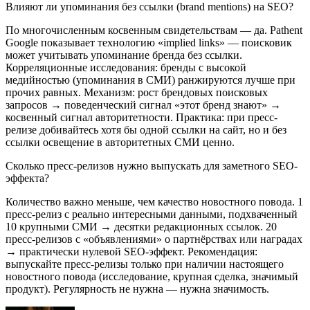
Влияют ли упоминания без ссылки (brand mentions) на SEO?
По многочисленным косвенным свидетельствам — да. Pathent
Google показывает технологию «implied links» — поисковик
может учитывать упоминание бренда без ссылки.
Корреляционные исследования: бренды с высокой
медийностью (упоминания в СМИ) ранжируются лучше при
прочих равных. Механизм: рост брендовых поисковых
запросов → поведенческий сигнал «этот бренд знают» →
косвенный сигнал авторитетности. Практика: при пресс-
релизе добивайтесь хотя бы одной ссылки на сайт, но и без
ссылки освещение в авторитетных СМИ ценно.
Сколько пресс-релизов нужно выпускать для заметного SEO-
эффекта?
Количество важно меньше, чем качество новостного повода. 1
пресс-релиз с реально интересными данными, подхваченный
10 крупными СМИ → десятки редакционных ссылок. 20
пресс-релизов с «объявлениями» о партнёрствах или наградах
→ практически нулевой SEO-эффект. Рекомендация:
выпускайте пресс-релизы только при наличии настоящего
новостного повода (исследование, крупная сделка, значимый
продукт). Регулярность не нужна — нужна значимость.