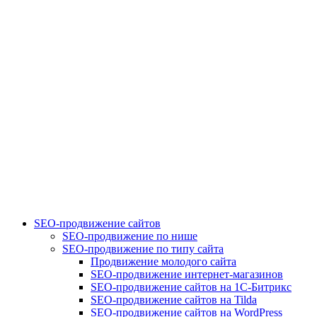
SEO-продвижение сайтов
SEO-продвижение по нише
SEO-продвижение по типу сайта
Продвижение молодого сайта
SEO-продвижение интернет-магазинов
SEO-продвижение сайтов на 1С-Битрикс
SEO-продвижение сайтов на Tilda
SEO-продвижение сайтов на WordPress