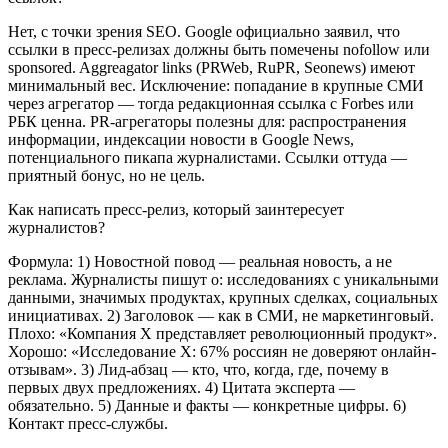
Нет, с точки зрения SEO. Google официально заявил, что
ссылки в пресс-релизах должны быть помечены nofollow или
sponsored. Aggreagator links (PRWeb, RuPR, Seonews) имеют
минимальный вес. Исключение: попадание в крупные СМИ
через агрегатор — тогда редакционная ссылка с Forbes или
РБК ценна. PR-агрегаторы полезны для: распространения
информации, индексации новости в Google News,
потенциального пикапа журналистами. Ссылки оттуда —
приятный бонус, но не цель.
Как написать пресс-релиз, который заинтересует
журналистов?
Формула: 1) Новостной повод — реальная новость, а не
реклама. Журналисты пишут о: исследованиях с уникальными
данными, значимых продуктах, крупных сделках, социальных
инициативах. 2) Заголовок — как в СМИ, не маркетинговый.
Плохо: «Компания X представляет революционный продукт».
Хорошо: «Исследование X: 67% россиян не доверяют онлайн-
отзывам». 3) Лид-абзац — кто, что, когда, где, почему в
первых двух предложениях. 4) Цитата эксперта —
обязательно. 5) Данные и факты — конкретные цифры. 6)
Контакт пресс-службы.