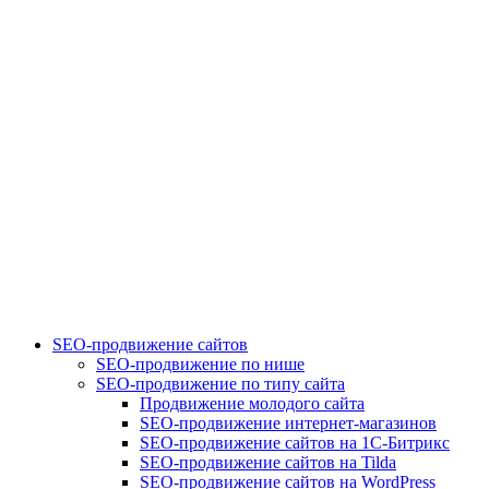
SEO-продвижение сайтов
SEO-продвижение по нише
SEO-продвижение по типу сайта
Продвижение молодого сайта
SEO-продвижение интернет-магазинов
SEO-продвижение сайтов на 1С-Битрикс
SEO-продвижение сайтов на Tilda
SEO-продвижение сайтов на WordPress