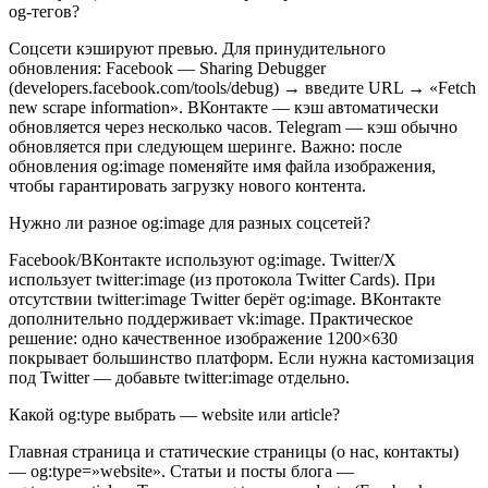
og-тегов?
Соцсети кэшируют превью. Для принудительного
обновления: Facebook — Sharing Debugger
(developers.facebook.com/tools/debug) → введите URL → «Fetch
new scrape information». ВКонтакте — кэш автоматически
обновляется через несколько часов. Telegram — кэш обычно
обновляется при следующем шеринге. Важно: после
обновления og:image поменяйте имя файла изображения,
чтобы гарантировать загрузку нового контента.
Нужно ли разное og:image для разных соцсетей?
Facebook/ВКонтакте используют og:image. Twitter/X
использует twitter:image (из протокола Twitter Cards). При
отсутствии twitter:image Twitter берёт og:image. ВКонтакте
дополнительно поддерживает vk:image. Практическое
решение: одно качественное изображение 1200×630
покрывает большинство платформ. Если нужна кастомизация
под Twitter — добавьте twitter:image отдельно.
Какой og:type выбрать — website или article?
Главная страница и статические страницы (о нас, контакты)
— og:type=»website». Статьи и посты блога —