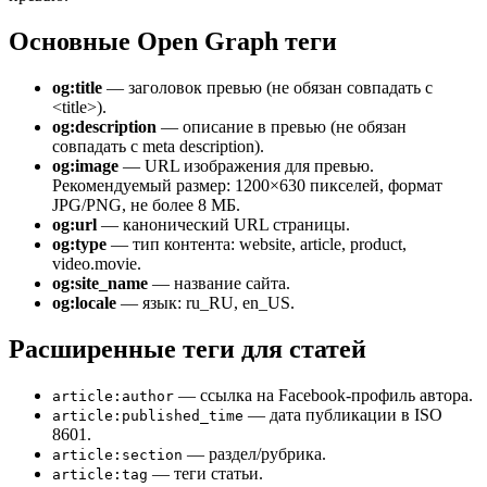
Основные Open Graph теги
og:title
— заголовок превью (не обязан совпадать с
<title>).
og:description
— описание в превью (не обязан
совпадать с meta description).
og:image
— URL изображения для превью.
Рекомендуемый размер: 1200×630 пикселей, формат
JPG/PNG, не более 8 МБ.
og:url
— канонический URL страницы.
og:type
— тип контента: website, article, product,
video.movie.
og:site_name
— название сайта.
og:locale
— язык: ru_RU, en_US.
Расширенные теги для статей
— ссылка на Facebook-профиль автора.
article:author
— дата публикации в ISO
article:published_time
8601.
— раздел/рубрика.
article:section
— теги статьи.
article:tag