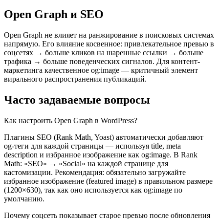
Open Graph и SEO
Open Graph не влияет на ранжирование в поисковых системах
напрямую. Его влияние косвенное: привлекательное превью в
соцсетях → больше кликов на шаренные ссылки → больше
трафика → больше поведенческих сигналов. Для контент-
маркетинга качественное og:image — критичный элемент
вирального распространения публикаций.
Часто задаваемые вопросы
Как настроить Open Graph в WordPress?
Плагины SEO (Rank Math, Yoast) автоматически добавляют
og-теги для каждой страницы — используя title, meta
description и избранное изображение как og:image. В Rank
Math: «SEO» → «Social» на каждой странице для
кастомизации. Рекомендация: обязательно загружайте
избранное изображение (featured image) в правильном размере
(1200×630), так как оно используется как og:image по
умолчанию.
Почему соцсеть показывает старое превью после обновления