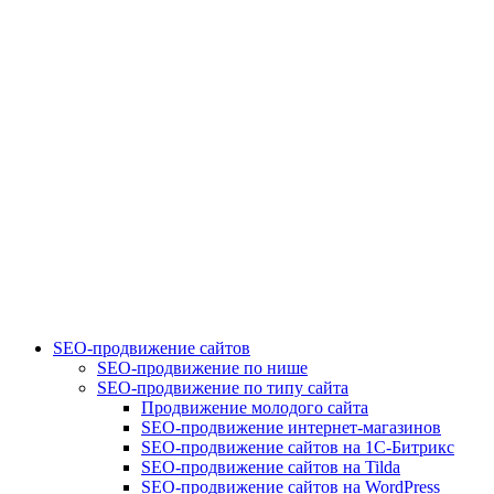
SEO-продвижение сайтов
SEO-продвижение по нише
SEO-продвижение по типу сайта
Продвижение молодого сайта
SEO-продвижение интернет-магазинов
SEO-продвижение сайтов на 1С-Битрикс
SEO-продвижение сайтов на Tilda
SEO-продвижение сайтов на WordPress