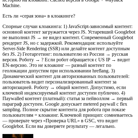
Machine.
Есть ли «серая зона» в клоакинге?
Спорные случаи клоакинга: 1) JavaScript-зависимый контент:
основной контент загружается через JS. Устаревший Googlebot
не выполнял JS → не видел контент. Современный Googlebot
рендерит JS, но с задержкой. Рекомендация: используйте
Server-Side Rendering (SSR) или делайте контент доступным
без JS. 2) Геотаргетинг: пользователю из России → русская
версия. Роботу → ? Если робот обращается с US IP → видит
EN-версию. Это не клоакинг — разный контент по
геолокации допустим при использовании hreflang. 3)
Динамический контент для авторизованных пользователей:
пользователь видит персонализированный контент за
авторизацией. Роботу → общий контент. Допустимо, если
ключевой индексируемый контент доступен публично. 4)
Паywalled контент (платный): статья за пейволлом → первый
параграф доступен. Google допускает metered paywall с flex
sampling. Полное скрытие контента для робота при показе
пользователям = клоакинг. Ключевой принцип: сомневаетесь
— проверьте через «Проверка URL» в GSC, что видит
Googlebot. Если вы доверяете результату — легально.