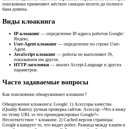
поисковики применяют жёсткие санкции вплоть до полного
бана домена.
Виды клоакинга
IP-клоакинг
— определение IP-адреса роботов Google/
Яндекс.
User-Agent клоакинг
— определение по строке User-
Agent.
JavaScript клоакинг
— роботы не выполняют JS,
показываем им другое.
HTTP-заголовки
— анализ Accept-Language и других
параметров.
Часто задаваемые вопросы
Как поисковики обнаруживают клоакинг?
Обнаружение клоакинга: Google: 1) Асессоры качества
(Quality Raters): ручная проверка сайтов. Асессор: «Что я вижу
по этому URL vs что проиндексировал Google?».
Несоответствие = клоакинг. 2) Cached версия страницы:
Google кэширует то, что видит робот. Разница между кэшем и