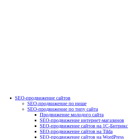
SEO-продвижение сайтов
SEO-продвижение по нише
SEO-продвижение по типу сайта
Продвижение молодого сайта
SEO-продвижение интернет-магазинов
SEO-продвижение сайтов на 1С-Битрикс
SEO-продвижение сайтов на Tilda
SEO-продвижение сайтов на WordPress