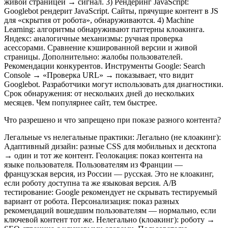
живой страницей → сигнал. 3) Рендеринг JavaScript:
Googlebot рендерит JavaScript. Сайты, прячущие контент в JS
для «скрытия от робота», обнаруживаются. 4) Machine
Learning: алгоритмы обнаруживают паттерны клоакинга.
Яндекс: аналогичные механизмы: ручная проверка
асессорами. Сравнение кэшированной версии и живой
страницы. Дополнительно: жалобы пользователей.
Рекомендации конкурентов. Инструменты Google: Search
Console → «Проверка URL» → показывает, что видит
Googlebot. Разработчики могут использовать для диагностики.
Срок обнаружения: от нескольких дней до нескольких
месяцев. Чем популярнее сайт, тем быстрее.
Что разрешено и что запрещено при показе разного контента?
Легальные vs нелегальные практики: Легально (не клоакинг):
Адаптивный дизайн: разные CSS для мобильных и десктопа
→ один и тот же контент. Геолокация: показ контента на
языке пользователя. Пользователям из Франции —
французская версия, из России — русская. Это не клоакинг,
если роботу доступна та же языковая версия. A/B
тестирование: Google рекомендует не скрывать тестируемый
вариант от робота. Персонализация: показ разных
рекомендаций вошедшим пользователям — нормально, если
ключевой контент тот же. Нелегально (клоакинг): роботу →