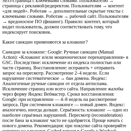
SEO-страница с ключевыми словами. Пользователю →
страница с рекламой/редиректом. Пользователям → контент
«для людей». Роботам → дополнительные скрытые тексты с
ключевыми словами. Роботам → рабочий сайт. Пользователям
→ вредоносное ПО (фишинг). Правило: контент, который
видит пользователь, должен соответствовать тому, что
индексирует поисковик.
Какие санкции применяются за клоакинг?
Санкции за клоакинг: Google: Ручные санкции (Manual
Action): «Клоакинг и/или мошеннические перенаправления» в
GSC. Последствие: исключение из индекса полностью или
части страниц. Восстановление: исправить + отправить
запрос на пересмотр. Рассмотрение 2–4 недели. Если
нарушение систематическое → бан домена. Яндекс:
Аналогичные ручные санкции от отдела антиспама.
Исключение страниц или всего сайта. Направление жалобы
через форму Яндекс Вебмастер. Сроки восстановления:
Google: при исправлении — 4–8 недель на рассмотрение
запроса. При системном клоакинге — новый домен. Яндекс:
аналогично, иногда дольше. Серьёзность: клоакинг — одно из
наиболее серьёзных нарушений. Пересмотр (reconsideration)
после бана за клоакинг часто не одобряется. Проще начать с
нового домена. Рекомендация: при покупке сайта проверяйте
историю на клоакинг. Cached версия в Google + Wayback