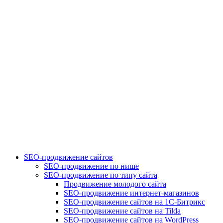
SEO-продвижение сайтов
SEO-продвижение по нише
SEO-продвижение по типу сайта
Продвижение молодого сайта
SEO-продвижение интернет-магазинов
SEO-продвижение сайтов на 1С-Битрикс
SEO-продвижение сайтов на Tilda
SEO-продвижение сайтов на WordPress