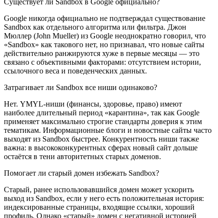
Существует ли Sandbox в Google официально?
Google никогда официально не подтверждал существование
Sandbox как отдельного алгоритма или фильтра. Джон
Мюллер (John Mueller) из Google неоднократно говорил, что
«Sandbox» как такового нет, но признавал, что новые сайты
действительно ранжируются хуже в первые месяцы — это
связано с объективными факторами: отсутствием истории,
ссылочного веса и поведенческих данных.
Затрагивает ли Sandbox все ниши одинаково?
Нет. YMYL-ниши (финансы, здоровье, право) имеют
наиболее длительный период «карантина», так как Google
применяет максимально строгие стандарты доверия к этим
тематикам. Информационные блоги и новостные сайты часто
выходят из Sandbox быстрее. Конкурентность ниши также
важна: в высококонкурентных сферах новый сайт дольше
остаётся в тени авторитетных старых доменов.
Помогает ли старый домен избежать Sandbox?
Старый, ранее использовавшийся домен может ускорить
выход из Sandbox, если у него есть положительная история:
индексированные страницы, входящие ссылки, хороший
профиль. Однако «старый» домен с негативной историей