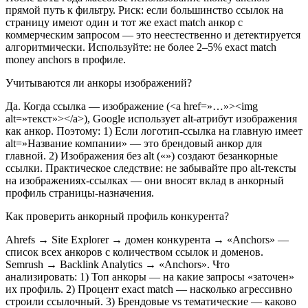
прямой путь к фильтру. Риск: если большинство ссылок на
страницу имеют один и тот же exact match анкор с
коммерческим запросом — это неестественно и детектируется
алгоритмически. Используйте: не более 2–5% exact match
money anchors в профиле.
Учитываются ли анкоры изображений?
Да. Когда ссылка — изображение (<a href=»…»><img
alt=»текст»></a>), Google использует alt-атрибут изображения
как анкор. Поэтому: 1) Если логотип-ссылка на главную имеет
alt=»Название компании» — это брендовый анкор для
главной. 2) Изображения без alt («») создают безанкорные
ссылки. Практическое следствие: не забывайте про alt-тексты
на изображениях-ссылках — они вносят вклад в анкорный
профиль страницы-назначения.
Как проверить анкорный профиль конкурента?
Ahrefs → Site Explorer → домен конкурента → «Anchors» —
список всех анкоров с количеством ссылок и доменов.
Semrush → Backlink Analytics → «Anchors». Что
анализировать: 1) Топ анкоры — на какие запросы «заточен»
их профиль. 2) Процент exact match — насколько агрессивно
строили ссылочный. 3) Брендовые vs тематические — каково