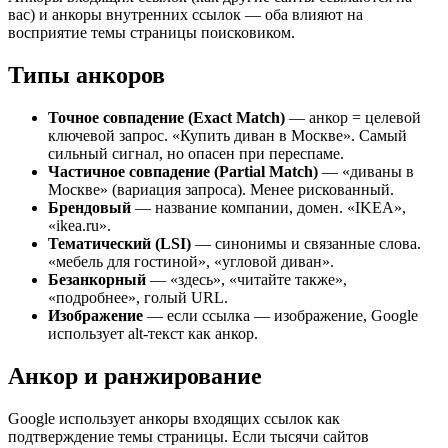
вас) и анкоры внутренних ссылок — оба влияют на
восприятие темы страницы поисковиком.
Типы анкоров
Точное совпадение (Exact Match)
— анкор = целевой
ключевой запрос. «Купить диван в Москве». Самый
сильный сигнал, но опасен при переспаме.
Частичное совпадение (Partial Match)
— «диваны в
Москве» (вариация запроса). Менее рискованный.
Брендовый
— название компании, домен. «IKEA»,
«ikea.ru».
Тематический (LSI)
— синонимы и связанные слова.
«мебель для гостиной», «угловой диван».
Безанкорный
— «здесь», «читайте также»,
«подробнее», голый URL.
Изображение
— если ссылка — изображение, Google
использует alt-текст как анкор.
Анкор и ранжирование
Google использует анкоры входящих ссылок как
подтверждение темы страницы. Если тысячи сайтов