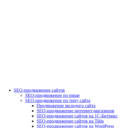
SEO-продвижение сайтов
SEO-продвижение по нише
SEO-продвижение по типу сайта
Продвижение молодого сайта
SEO-продвижение интернет-магазинов
SEO-продвижение сайтов на 1С-Битрикс
SEO-продвижение сайтов на Tilda
SEO-продвижение сайтов на WordPress