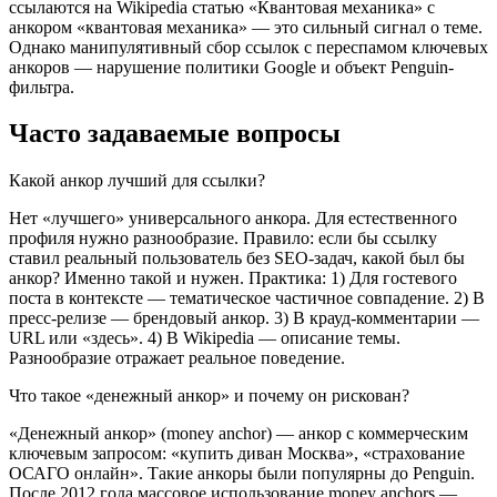
ссылаются на Wikipedia статью «Квантовая механика» с
анкором «квантовая механика» — это сильный сигнал о теме.
Однако манипулятивный сбор ссылок с переспамом ключевых
анкоров — нарушение политики Google и объект Penguin-
фильтра.
Часто задаваемые вопросы
Какой анкор лучший для ссылки?
Нет «лучшего» универсального анкора. Для естественного
профиля нужно разнообразие. Правило: если бы ссылку
ставил реальный пользователь без SEO-задач, какой был бы
анкор? Именно такой и нужен. Практика: 1) Для гостевого
поста в контексте — тематическое частичное совпадение. 2) В
пресс-релизе — брендовый анкор. 3) В крауд-комментарии —
URL или «здесь». 4) В Wikipedia — описание темы.
Разнообразие отражает реальное поведение.
Что такое «денежный анкор» и почему он рискован?
«Денежный анкор» (money anchor) — анкор с коммерческим
ключевым запросом: «купить диван Москва», «страхование
ОСАГО онлайн». Такие анкоры были популярны до Penguin.
После 2012 года массовое использование money anchors —