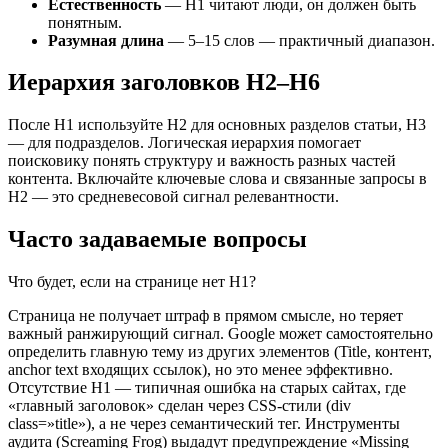
Естественность
— H1 читают люди, он должен быть
понятным.
Разумная длина
— 5–15 слов — практичный диапазон.
Иерархия заголовков H2–H6
После H1 используйте H2 для основных разделов статьи, H3
— для подразделов. Логическая иерархия помогает
поисковику понять структуру и важность разных частей
контента. Включайте ключевые слова и связанные запросы в
H2 — это средневесовой сигнал релевантности.
Часто задаваемые вопросы
Что будет, если на странице нет H1?
Страница не получает штраф в прямом смысле, но теряет
важный ранжирующий сигнал. Google может самостоятельно
определить главную тему из других элементов (Title, контент,
anchor text входящих ссылок), но это менее эффективно.
Отсутствие H1 — типичная ошибка на старых сайтах, где
«главный заголовок» сделан через CSS-стили (div
class=»title»), а не через семантический тег. Инструменты
аудита (Screaming Frog) выдадут предупреждение «Missing