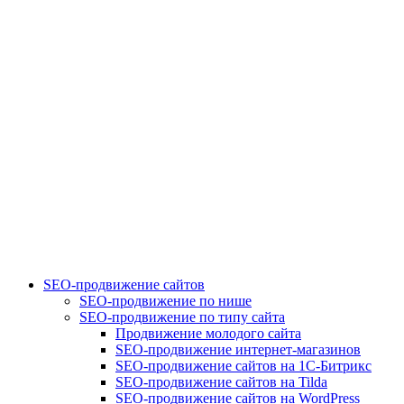
SEO-продвижение сайтов
SEO-продвижение по нише
SEO-продвижение по типу сайта
Продвижение молодого сайта
SEO-продвижение интернет-магазинов
SEO-продвижение сайтов на 1С-Битрикс
SEO-продвижение сайтов на Tilda
SEO-продвижение сайтов на WordPress