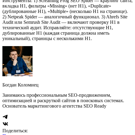
Инструменты: 1) Screaming Frog SEO Spider — краулинг сайта,
вкладка H1, фильтры «Missing» (нет H1), «Duplicate»
(дублированные H1), «Multiple» (несколько H1 на странице).
2) Netpeak Spider — аналогичный функционал. 3) Ahrefs Site
Audit или Semrush Site Audit — включают проверку H1 в
технический аудит. Исправляйте: отсутствующие H1,
дублированные H1 (каждая страница должна иметь
уникальный), страницы с несколькими H1.
Богдан Коломиец
Занимаюсь профессиональным SEO-продвижением,
оптимизацией и раскруткой сайтов в поисковых системах.
Основатель маркетингового агентства SEO Ready
Поделиться: