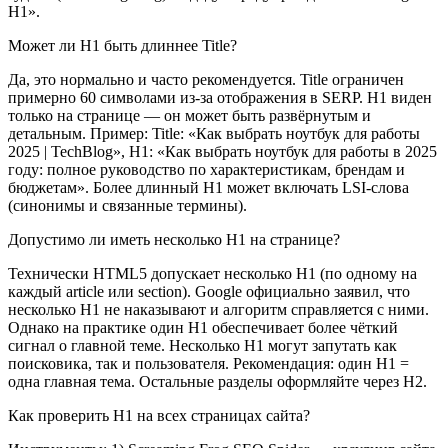
H1».
Может ли H1 быть длиннее Title?
Да, это нормально и часто рекомендуется. Title ограничен
примерно 60 символами из-за отображения в SERP. H1 виден
только на странице — он может быть развёрнутым и
детальным. Пример: Title: «Как выбрать ноутбук для работы
2025 | TechBlog», H1: «Как выбрать ноутбук для работы в 2025
году: полное руководство по характеристикам, брендам и
бюджетам». Более длинный H1 может включать LSI-слова
(синонимы и связанные термины).
Допустимо ли иметь несколько H1 на странице?
Технически HTML5 допускает несколько H1 (по одному на
каждый article или section). Google официально заявил, что
несколько H1 не наказывают и алгоритм справляется с ними.
Однако на практике один H1 обеспечивает более чёткий
сигнал о главной теме. Несколько H1 могут запутать как
поисковика, так и пользователя. Рекомендация: один H1 =
одна главная тема. Остальные разделы оформляйте через H2.
Как проверить H1 на всех страницах сайта?