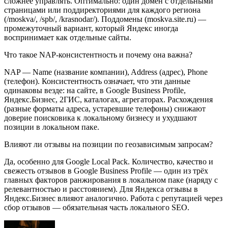
сложнее управлять. Оптимально: один домен с отдельными
страницами или поддиректориями для каждого региона
(/moskva/, /spb/, /krasnodar/). Поддомены (moskva.site.ru) —
промежуточный вариант, который Яндекс иногда
воспринимает как отдельные сайты.
Что такое NAP-консистентность и почему она важна?
NAP — Name (название компании), Address (адрес), Phone
(телефон). Консистентность означает, что эти данные
одинаковы везде: на сайте, в Google Business Profile,
Яндекс.Бизнес, 2ГИС, каталогах, агрегаторах. Расхождения
(разные форматы адреса, устаревшие телефоны) снижают
доверие поисковика к локальному бизнесу и ухудшают
позиции в локальном паке.
Влияют ли отзывы на позиции по геозависимым запросам?
Да, особенно для Google Local Pack. Количество, качество и
свежесть отзывов в Google Business Profile — один из трёх
главных факторов ранжирования в локальном паке (наряду с
релевантностью и расстоянием). Для Яндекса отзывы в
Яндекс.Бизнес влияют аналогично. Работа с репутацией через
сбор отзывов — обязательная часть локального SEO.