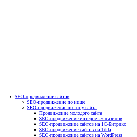
SEO-продвижение сайтов
SEO-продвижение по нише
SEO-продвижение по типу сайта
Продвижение молодого сайта
SEO-продвижение интернет-магазинов
SEO-продвижение сайтов на 1С-Битрикс
SEO-продвижение сайтов на Tilda
SEO-продвижение сайтов на WordPress