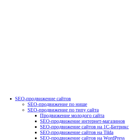
SEO-продвижение сайтов
SEO-продвижение по нише
SEO-продвижение по типу сайта
Продвижение молодого сайта
SEO-продвижение интернет-магазинов
SEO-продвижение сайтов на 1С-Битрикс
SEO-продвижение сайтов на Tilda
SEO-продвижение сайтов на WordPress