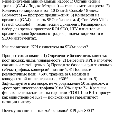
Рекомендуемый минимальный набор: 1) Органический
трафик (GA4 / Яндекс Метрика) — главная метрика роста. 2)
Количество запросов в топ-10 (Search Console / Яндекс
Вебмастер) — прогресс продвижения. 3) Конверсии из
органики (GA4) — связь SEO с бизнесом. 4) Core Web Vitals
(Search Console) — технический фундамент. Расширенный
набор для зрелых проектов: ROI SEO, LTV клиентов из
органики, доля брендового трафика, индекс видимости в
SEO-инструментах.
Как согласовать KPI с клиентом на SEO-проект?
Процесс согласования: 1) Определите бизнес-цель клиента:
рост продаж, лиды, узнаваемость. 2) Выберите KPI, напрямую
связанный с этой целью. 3) Проведите базовый аудит: сколько
сейчас трафика, конверсий, позиций. 4) Поставьте
реалистичные цели: +50% трафика за 6 месяцев в
конкурентной нише нереально; +30% — возможно. 5)
Зафиксируйте в договоре: не «продвижение 50 запросов», а
«рост органического трафика X на Y% к дате Z». Красный
флаг: клиент настаивает на гарантии «ТОП-1 по ВЧ-запросу»
как единственном KPI — поисковики не гарантируют
позиции никому.
Почему позиции — плохой основной KPI для SEO?