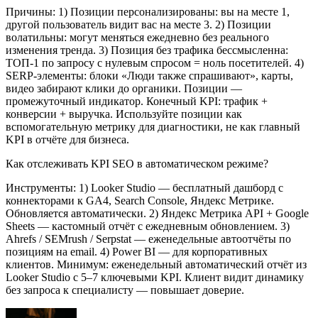
Причины: 1) Позиции персонализированы: вы на месте 1,
другой пользователь видит вас на месте 3. 2) Позиции
волатильны: могут меняться ежедневно без реального
изменения тренда. 3) Позиция без трафика бессмысленна:
ТОП-1 по запросу с нулевым спросом = ноль посетителей. 4)
SERP-элементы: блоки «Люди также спрашивают», карты,
видео забирают клики до органики. Позиции —
промежуточный индикатор. Конечный KPI: трафик +
конверсии + выручка. Используйте позиции как
вспомогательную метрику для диагностики, не как главный
KPI в отчёте для бизнеса.
Как отслеживать KPI SEO в автоматическом режиме?
Инструменты: 1) Looker Studio — бесплатный дашборд с
коннекторами к GA4, Search Console, Яндекс Метрике.
Обновляется автоматически. 2) Яндекс Метрика API + Google
Sheets — кастомный отчёт с ежедневным обновлением. 3)
Ahrefs / SEMrush / Serpstat — еженедельные автоотчёты по
позициям на email. 4) Power BI — для корпоративных
клиентов. Минимум: еженедельный автоматический отчёт из
Looker Studio с 5–7 ключевыми KPI. Клиент видит динамику
без запроса к специалисту — повышает доверие.