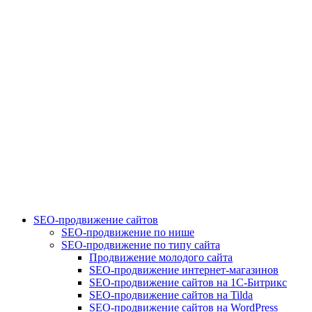
SEO-продвижение сайтов
SEO-продвижение по нише
SEO-продвижение по типу сайта
Продвижение молодого сайта
SEO-продвижение интернет-магазинов
SEO-продвижение сайтов на 1С-Битрикс
SEO-продвижение сайтов на Tilda
SEO-продвижение сайтов на WordPress