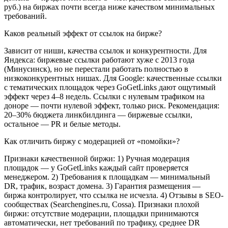
руб.) на биржах почти всегда ниже качеством минимальных
требований.
Каков реальный эффект от ссылок на бирже?
Зависит от ниши, качества ссылок и конкурентности. Для
Яндекса: биржевые ссылки работают хуже с 2013 года
(Минусинск), но не перестали работать полностью в
низкоконкурентных нишах. Для Google: качественные ссылки
с тематических площадок через GoGetLinks дают ощутимый
эффект через 4–8 недель. Ссылки с нулевым трафиком на
доноре — почти нулевой эффект, только риск. Рекомендация:
20–30% бюджета линкбилдинга — биржевые ссылки,
остальное — PR и белые методы.
Как отличить биржу с модерацией от «помойки»?
Признаки качественной биржи: 1) Ручная модерация
площадок — у GoGetLinks каждый сайт проверяется
менеджером. 2) Требования к площадкам — минимальный
DR, трафик, возраст домена. 3) Гарантия размещения —
биржа контролирует, что ссылка не исчезла. 4) Отзывы в SEO-
сообществах (Searchengines.ru, Cossa). Признаки плохой
биржи: отсутствие модерации, площадки принимаются
автоматически, нет требований по трафику, среднее DR