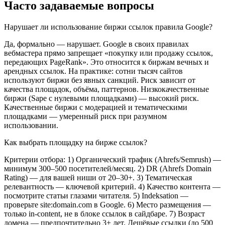
Часто задаваемые вопросы
Нарушает ли использование биржи ссылок правила Google?
Да, формально — нарушает. Google в своих правилах
вебмастера прямо запрещает «покупку или продажу ссылок,
передающих PageRank». Это относится к биржам вечных и
арендных ссылок. На практике: сотни тысяч сайтов
используют биржи без явных санкций. Риск зависит от
качества площадок, объёма, паттернов. Низкокачественные
биржи (Sape с нулевыми площадками) — высокий риск.
Качественные биржи с модерацией и тематическими
площадками — умеренный риск при разумном
использовании.
Как выбрать площадку на бирже ссылок?
Критерии отбора: 1) Органический трафик (Ahrefs/Semrush) —
минимум 300–500 посетителей/месяц. 2) DR (Ahrefs Domain
Rating) — для вашей ниши от 20–30+. 3) Тематическая
релевантность — ключевой критерий. 4) Качество контента —
посмотрите статьи глазами читателя. 5) Indeksation —
проверьте site:domain.com в Google. 6) Место размещения —
только in-content, не в блоке ссылок в сайдбаре. 7) Возраст
домена — предпочтительно 3+ лет. Дешёвые ссылки (до 500