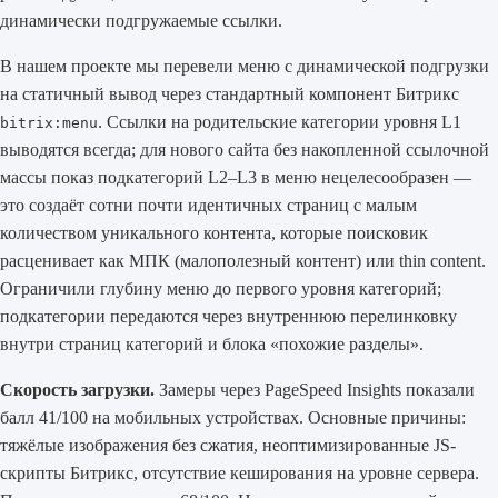
динамически подгружаемые ссылки.
В нашем проекте мы перевели меню с динамической подгрузки
на статичный вывод через стандартный компонент Битрикс
. Ссылки на родительские категории уровня L1
bitrix:menu
выводятся всегда; для нового сайта без накопленной ссылочной
массы показ подкатегорий L2–L3 в меню нецелесообразен —
это создаёт сотни почти идентичных страниц с малым
количеством уникального контента, которые поисковик
расценивает как МПК (малополезный контент) или thin content.
Ограничили глубину меню до первого уровня категорий;
подкатегории передаются через внутреннюю перелинковку
внутри страниц категорий и блока «похожие разделы».
Скорость загрузки.
Замеры через PageSpeed Insights показали
балл 41/100 на мобильных устройствах. Основные причины:
тяжёлые изображения без сжатия, неоптимизированные JS-
скрипты Битрикс, отсутствие кеширования на уровне сервера.