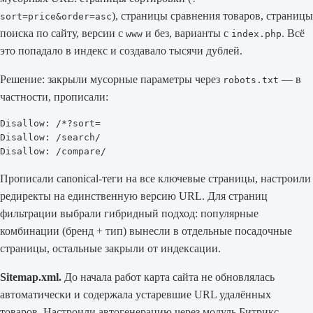
), страницы сравнения товаров, страницы
sort=price&order=asc
поиска по сайту, версии с
и без, варианты с
. Всё
www
index.php
это попадало в индекс и создавало тысячи дублей.
Решение: закрыли мусорные параметры через
— в
robots.txt
частности, прописали:
Disallow: /*?sort=

Disallow: /search/

Disallow: /compare/
Прописали canonical-теги на все ключевые страницы, настроили
редиректы на единственную версию URL. Для страниц
фильтрации выбрали гибридный подход: популярные
комбинации (бренд + тип) вынесли в отдельные посадочные
страницы, остальные закрыли от индексации.
Sitemap.xml.
До начала работ карта сайта не обновлялась
автоматически и содержала устаревшие URL удалённых
товаров. Настроили автогенерацию через модуль Битрикс,