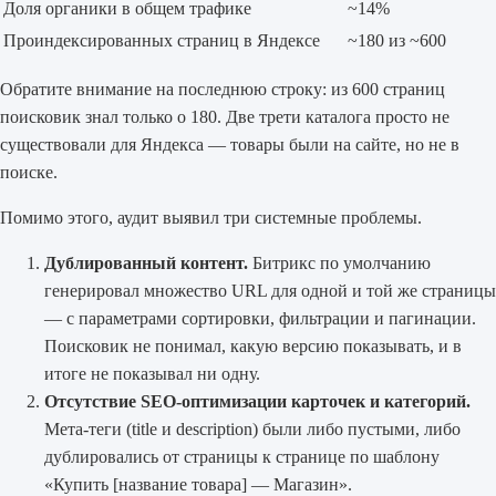
Доля органики в общем трафике
~14%
Проиндексированных страниц в Яндексе
~180 из ~600
Обратите внимание на последнюю строку: из 600 страниц
поисковик знал только о 180. Две трети каталога просто не
существовали для Яндекса — товары были на сайте, но не в
поиске.
Помимо этого, аудит выявил три системные проблемы.
Дублированный контент.
Битрикс по умолчанию
генерировал множество URL для одной и той же страницы
— с параметрами сортировки, фильтрации и пагинации.
Поисковик не понимал, какую версию показывать, и в
итоге не показывал ни одну.
Отсутствие SEO-оптимизации карточек и категорий.
Мета-теги (title и description) были либо пустыми, либо
дублировались от страницы к странице по шаблону
«Купить [название товара] — Магазин».