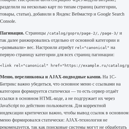
разделили на несколько карт по типам страниц (категории,
товары, статьи), добавили в Яндекс Вебмастер и Google Search
Console.
Пагинация.
Страницы
,
и
/catalog/gopro/page-2/
/page-3/
так далее ранжировались отдельно от основной категории и
«размывали» вес. Настроили атрибут
на
rel="canonical"
первую страницу категории для всех страниц пагинации:
<link rel="canonical" href="https://example.ru/catalog/g
Меню, перелинковка и AJAX-подводные камни.
На 1С-
Битрикс важно убедиться, что основное меню с ссылками на
категории формируется статически — то есть сервер отдаёт
ссылки в основном HTML-коде, а не подгружает их через
JavaScript по действию пользователя. Для корректной
индексации критически важно, чтобы вывод ссылок в основном
меню формировался статически: AJAX-технология не
рекомендуется, так как поисковые системы могут не обработать