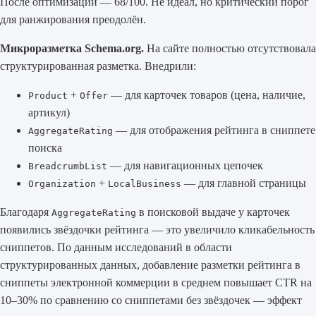
После оптимизации — 68/100. Не идеал, но критический порог
для ранжирования преодолён.
Микроразметка Schema.org.
На сайте полностью отсутствовала
структурированная разметка. Внедрили:
+
— для карточек товаров (цена, наличие,
Product
Offer
артикул)
— для отображения рейтинга в сниппете
AggregateRating
поиска
— для навигационных цепочек
BreadcrumbList
+
— для главной страницы
Organization
LocalBusiness
Благодаря
в поисковой выдаче у карточек
AggregateRating
появились звёздочки рейтинга — это увеличило кликабельность
сниппетов. По данным исследований в области
структурированных данных, добавление разметки рейтинга в
сниппеты электронной коммерции в среднем повышает CTR на
10–30% по сравнению со сниппетами без звёздочек — эффект