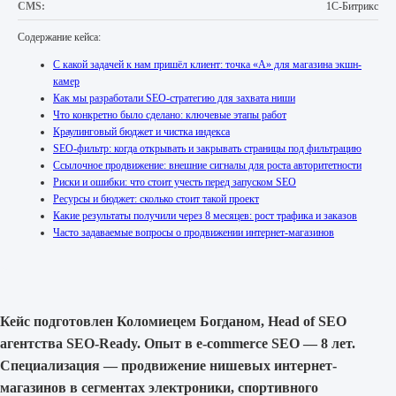
CMS:
1C-Битрикс
Содержание кейса:
С какой задачей к нам пришёл клиент: точка «А» для магазина экшн-
камер
Как мы разработали SEO-стратегию для захвата ниши
Что конкретно было сделано: ключевые этапы работ
Краулинговый бюджет и чистка индекса
SEO-фильтр: когда открывать и закрывать страницы под фильтрацию
Ссылочное продвижение: внешние сигналы для роста авторитетности
Риски и ошибки: что стоит учесть перед запуском SEO
Ресурсы и бюджет: сколько стоит такой проект
Какие результаты получили через 8 месяцев: рост трафика и заказов
Часто задаваемые вопросы о продвижении интернет-магазинов
Кейс подготовлен Коломиецем Богданом, Head of SEO
агентства SEO-Ready. Опыт в e-commerce SEO — 8 лет.
Специализация — продвижение нишевых интернет-
магазинов в сегментах электроники, спортивного