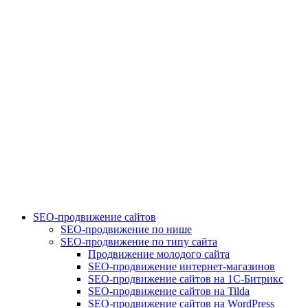
SEO-продвижение сайтов
SEO-продвижение по нише
SEO-продвижение по типу сайта
Продвижение молодого сайта
SEO-продвижение интернет-магазинов
SEO-продвижение сайтов на 1С-Битрикс
SEO-продвижение сайтов на Tilda
SEO-продвижение сайтов на WordPress