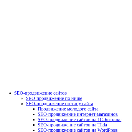
SEO-продвижение сайтов
SEO-продвижение по нише
SEO-продвижение по типу сайта
Продвижение молодого сайта
SEO-продвижение интернет-магазинов
SEO-продвижение сайтов на 1С-Битрикс
SEO-продвижение сайтов на Tilda
SEO-продвижение сайтов на WordPress