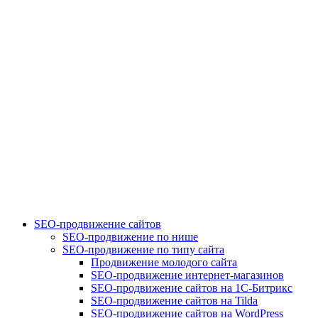
SEO-продвижение сайтов
SEO-продвижение по нише
SEO-продвижение по типу сайта
Продвижение молодого сайта
SEO-продвижение интернет-магазинов
SEO-продвижение сайтов на 1С-Битрикс
SEO-продвижение сайтов на Tilda
SEO-продвижение сайтов на WordPress