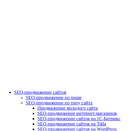
SEO-продвижение сайтов
SEO-продвижение по нише
SEO-продвижение по типу сайта
Продвижение молодого сайта
SEO-продвижение интернет-магазинов
SEO-продвижение сайтов на 1С-Битрикс
SEO-продвижение сайтов на Tilda
SEO-продвижение сайтов на WordPress