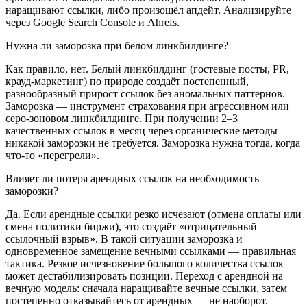
наращивают ссылки, либо произошёл апдейт. Анализируйте
через Google Search Console и Ahrefs.
Нужна ли заморозка при белом линкбилдинге?
Как правило, нет. Белый линкбилдинг (гостевые посты, PR,
крауд-маркетинг) по природе создаёт постепенный,
разнообразный прирост ссылок без аномальных паттернов.
Заморозка — инструмент страхования при агрессивном или
серо-зоновом линкбилдинге. При получении 2–3
качественных ссылок в месяц через органические методы
никакой заморозки не требуется. Заморозка нужна тогда, когда
что-то «перегрели».
Влияет ли потеря арендных ссылок на необходимость
заморозки?
Да. Если арендные ссылки резко исчезают (отмена оплаты или
смена политики биржи), это создаёт «отрицательный
ссылочный взрыв». В такой ситуации заморозка и
одновременное замещение вечными ссылками — правильная
тактика. Резкое исчезновение большого количества ссылок
может дестабилизировать позиции. Переход с арендной на
вечную модель: сначала наращивайте вечные ссылки, затем
постепенно отказывайтесь от арендных — не наоборот.