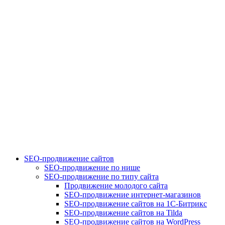
SEO-продвижение сайтов
SEO-продвижение по нише
SEO-продвижение по типу сайта
Продвижение молодого сайта
SEO-продвижение интернет-магазинов
SEO-продвижение сайтов на 1С-Битрикс
SEO-продвижение сайтов на Tilda
SEO-продвижение сайтов на WordPress