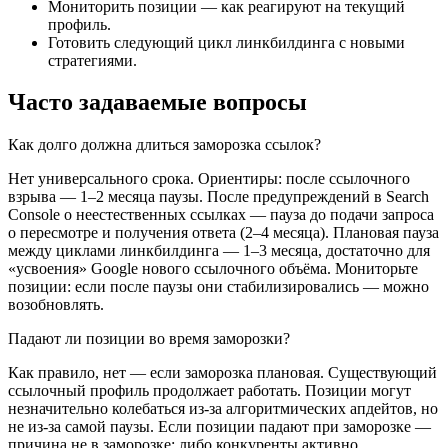
Мониторить позиции — как реагируют на текущий
профиль.
Готовить следующий цикл линкбилдинга с новыми
стратегиями.
Часто задаваемые вопросы
Как долго должна длиться заморозка ссылок?
Нет универсального срока. Ориентиры: после ссылочного
взрыва — 1–2 месяца паузы. После предупреждений в Search
Console о неестественных ссылках — пауза до подачи запроса
о пересмотре и получения ответа (2–4 месяца). Плановая пауза
между циклами линкбилдинга — 1–3 месяца, достаточно для
«усвоения» Google нового ссылочного объёма. Мониторьте
позиции: если после паузы они стабилизировались — можно
возобновлять.
Падают ли позиции во время заморозки?
Как правило, нет — если заморозка плановая. Существующий
ссылочный профиль продолжает работать. Позиции могут
незначительно колебаться из-за алгоритмических апдейтов, но
не из-за самой паузы. Если позиции падают при заморозке —
причина не в заморозке: либо конкуренты активно